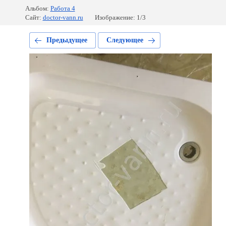
Альбом:
Работа 4
Сайт:
doctor-vann.ru
Изображение: 1/3
Предыдущее
Следующее